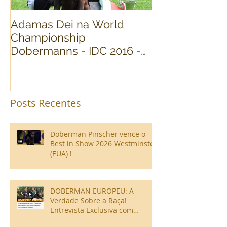
Adamas Dei na World
World Dog Sh
Championship
Dobermann Fi
Dobermanns - IDC 2016 -
(Cavalese) Itália
Posts Recentes
Doberman Pinscher vence o
Best in Show 2026 Westminster
(EUA) !
DOBERMAN EUROPEU: A
Verdade Sobre a Raça!
Entrevista Exclusiva com
Leonardo Gregori!