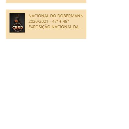
NACIONAL DO DOBERMANN
2020/2021 - 47ª e 48ª
EXPOSIÇÃO NACIONAL DA
RAÇA DOBERMANN CBRD/CBKC
Arquivo
fevereiro de 2026
(1)
1 post
agosto de 2025
(1)
1 post
julho de 2025
(2)
2 posts
outubro de 2024
(2)
2 posts
abril de 2023
(1)
1 post
setembro de 2021
(2)
2 posts
março de 2020
(1)
1 post
setembro de 2019
(1)
1 post
julho de 2019
(1)
1 post
março de 2018
(1)
1 post
agosto de 2017
(1)
1 post