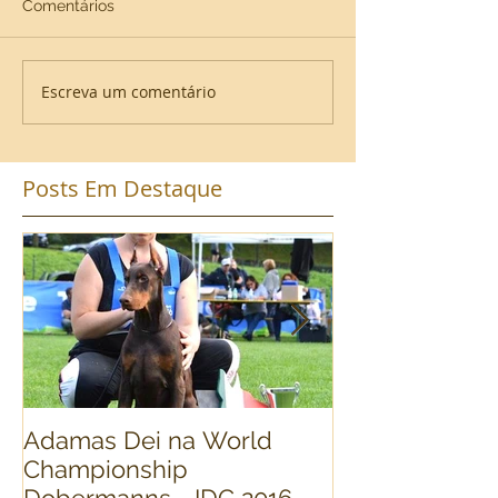
Comentários
Escreva um comentário
Posts Em Destaque
Adamas Dei na World
World Dog Sh
Championship
Dobermann Fi
Dobermanns - IDC 2016 -