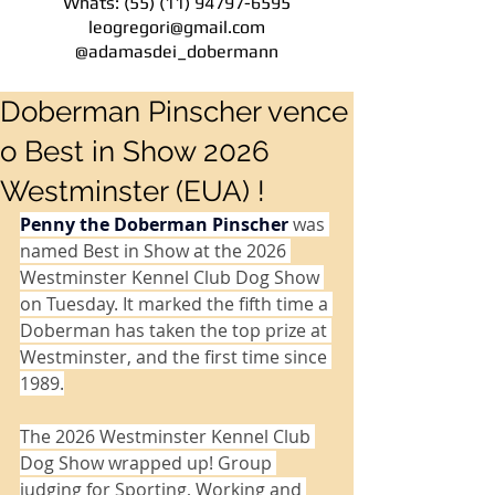
Whats:
(55) (11) 94797-6595
leogregori@gmail.com
@adamasdei_dobermann
Doberman Pinscher vence
o Best in Show 2026
Westminster (EUA) !
Penny the Doberman Pinscher
 was 
named Best in Show at the 2026 
Westminster Kennel Club Dog Show 
on Tuesday. It marked the fifth time a 
Doberman has taken the top prize at 
Westminster, and the first time since 
1989.
The 2026 Westminster Kennel Club 
Dog Show wrapped up! Group 
judging for Sporting, Working and 