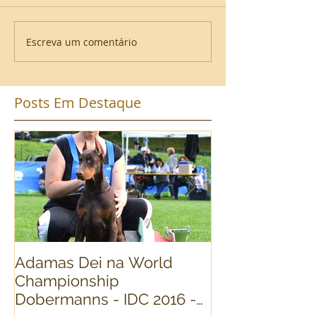
Escreva um comentário
Posts Em Destaque
Adamas Dei na World
World Dog Sh
Championship
Dobermann Fi
Dobermanns - IDC 2016 -