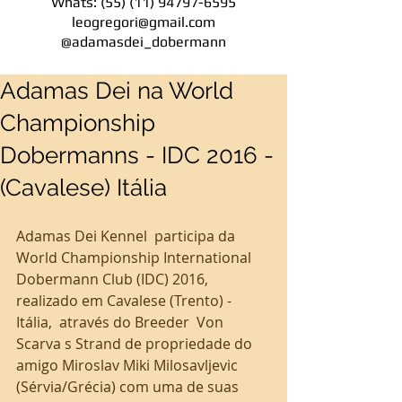
Whats:
(55) (11) 94797-6595
leogregori@gmail.com
@adamasdei_dobermann
Adamas Dei na World
Championship
Dobermanns - IDC 2016 -
(Cavalese) Itália
Adamas Dei Kennel  participa da  
World Championship International 
Dobermann Club (IDC) 2016, 
realizado em Cavalese (Trento) - 
Itália,  através do Breeder  Von 
Scarva s Strand de propriedade do 
amigo Miroslav Miki Milosavljevic 
(Sérvia/Grécia) com uma de suas 