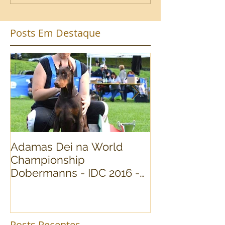
Posts Em Destaque
Adamas Dei na World
World Dog Sh
Championship
Dobermann Fi
Dobermanns - IDC 2016 -
(Cavalese) Itália
Posts Recentes