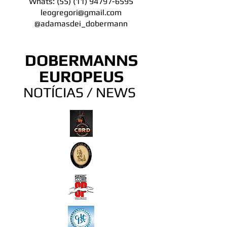
Whats:
(55) (11) 94797-6595
leogregori@gmail.com
@adamasdei_dobermann
DOBERMANNS
EUROPEUS
NOTÍCIAS / NEWS