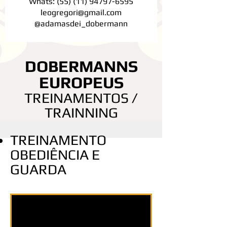
Whats:
(55) (11) 94797-6595
leogregori@gmail.com
@adamasdei_dobermann
DOBERMANNS
EUROPEUS
TREINAMENTOS /
TRAINNING
TREINAMENTO
OBEDIÊNCIA E
GUARDA