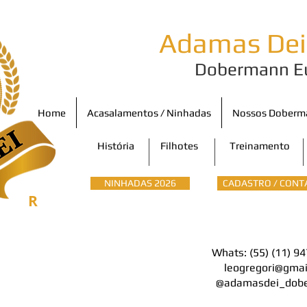
Adamas De
Dobermann E
Home
Acasalamentos / Ninhadas
Nossos Doberm
História
Filhotes
Treinamento
NINHADAS 2026
CADASTRO / CONT
R
Whats: (55) (11) 9
leogregori@gmai
@adamasdei_dob