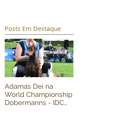
Posts Em Destaque
Adamas Dei na
World Dog Show
World Championship
2016 - Dobermann
Dobermanns - IDC
Finals
2016 - (Cavalese)
Itália