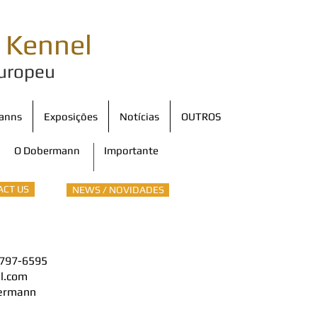
i
Kennel
uropeu
anns
Exposições
Notícias
OUTROS
O Dobermann
Importante
ACT US
NEWS / NOVIDADES
4797-6595
l.com
ermann