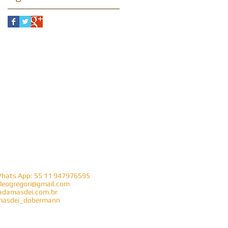
Whats App: 55 11 947976595
leogregori@gmail.com
damasdei.com.br
asdei_dobermann