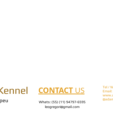
Kennel
CONTACT
Tel / 
US
Email:
www.a
@adam
peu
Whats: (55) (11) 94797-6595
leogregori@gmail.com