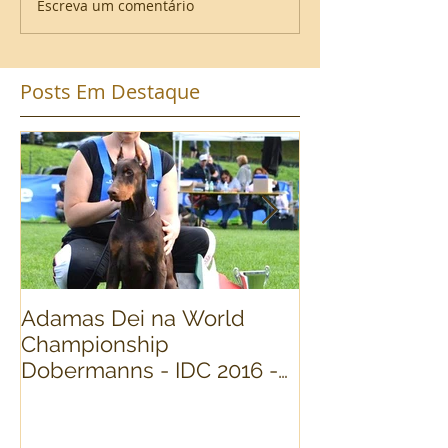
Escreva um comentário
Posts Em Destaque
Adamas Dei na World
World Dog Sh
Championship
Dobermann Fi
Dobermanns - IDC 2016 -
(Cavalese) Itália