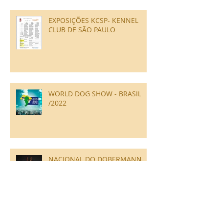
EXPOSIÇÕES KCSP- KENNEL
CLUB DE SÃO PAULO
WORLD DOG SHOW - BRASIL
/2022
NACIONAL DO DOBERMANN
2020/2021 - 47ª e 48ª
EXPOSIÇÃO NACIONAL DA
RAÇA DOBERMANN CBRD/CBKC