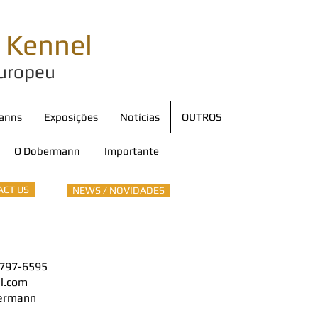
i
Kennel
uropeu
anns
Exposições
Notícias
OUTROS
O Dobermann
Importante
ACT US
NEWS / NOVIDADES
4797-6595
l.com
ermann