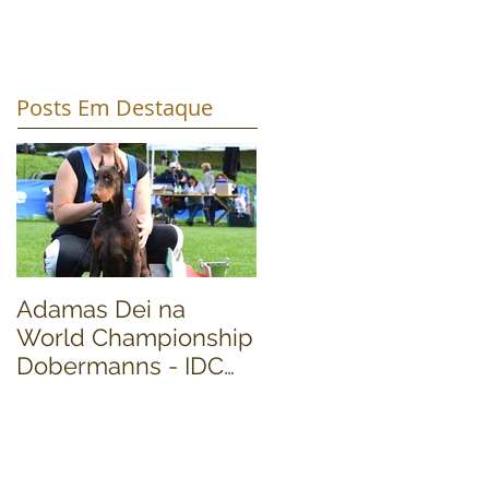
Posts Em Destaque
Adamas Dei na
World Dog Show
World Championship
2016 - Dobermann
Dobermanns - IDC
Finals
2016 - (Cavalese)
Itália