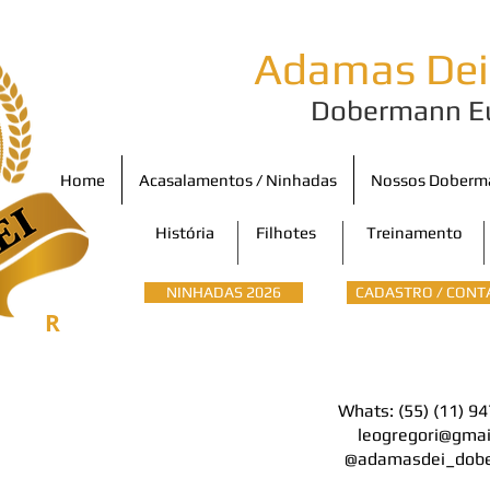
Adamas De
Dobermann E
Home
Acasalamentos / Ninhadas
Nossos Doberm
História
Filhotes
Treinamento
NINHADAS 2026
CADASTRO / CONT
R
Whats: (55) (11) 9
leogregori@gmai
@adamasdei_dob