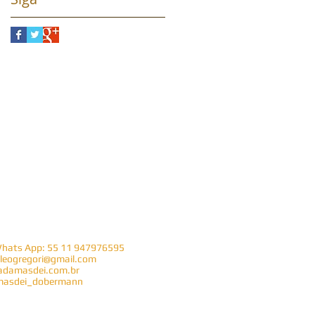
Whats App: 55 11 947976595
leogregori@gmail.com
damasdei.com.br
asdei_dobermann