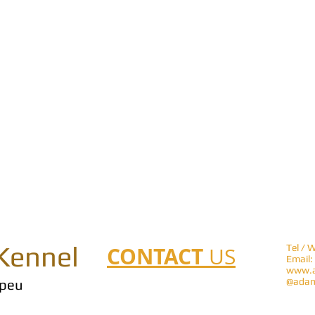
Kennel
CONTACT
Tel / 
US
Email:
www.a
@adam
peu